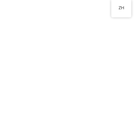
2760 8360
ZH
刊物
Unable to display PDF file.
Download
instead.