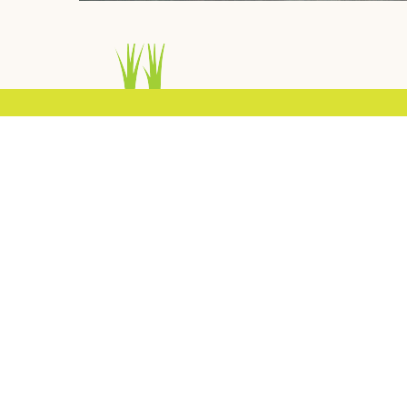
教育理念
學前教育是每一個小朋友成長的起步點，採用
式，只會堵塞幼兒無限的創意及發展空間。嗇
下幼稚園或幼兒中心的小朋友，均能愉快地享
秉承一貫的辦學宗旨，本園致力為幼兒營造愉
用多元化及由幼兒主導的教學方法，配合優良