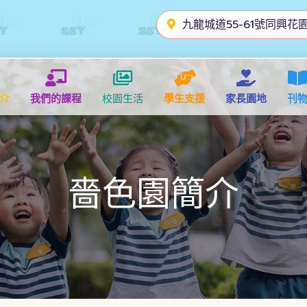
九龍城道55-61號同興花園
介
我們的課程
校園生活
學生支援
家長園地
刊
嗇色園簡介