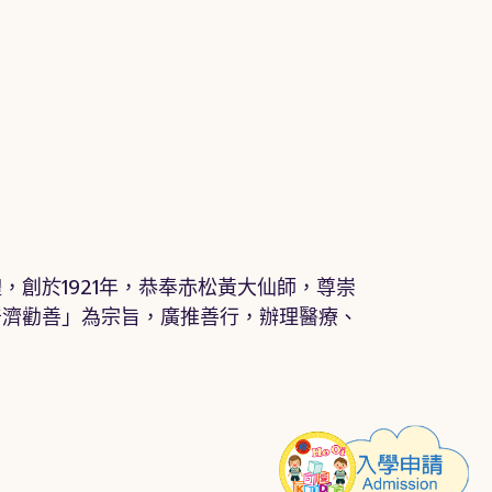
，創於1921年，恭奉赤松黃大仙師，尊崇
普濟勸善」為宗旨，廣推善行，辦理醫療、