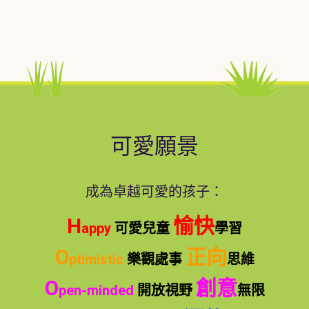
可愛願景
成為卓越可愛的孩子：
H
愉快
appy
可愛兒童
學習
O
正向
ptimistic
樂觀
處事
思維
O
創意
pen-minded
開放視野
無限