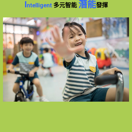
I
潛能
ntelligent
多元
智能
發揮