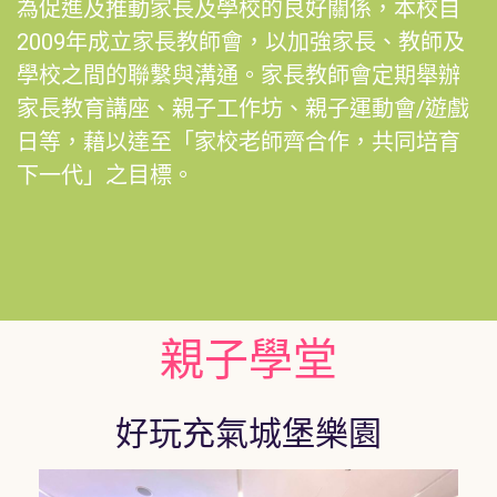
為
促
進
及
推
動
家
長
及
學
校
的
良
好
關
係
，
本
校
自
2009
年
成
立
家
長教師會
，
以加強家長
、
教師及
學校之間的聯繫與溝通
。
家長教
師會定期舉辦
家長教育講座
、
親
子
工
作
坊
、
親
子
運
動
會
/
遊
戲
日
等
，
藉以達至
「家校老師齊合作，
共同培育
下一代」之目標。
親子學堂
好玩充氣城堡樂園