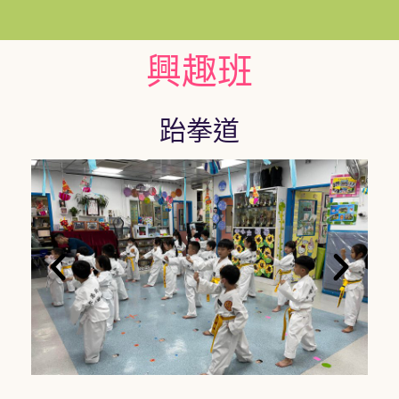
興趣班
跆拳道