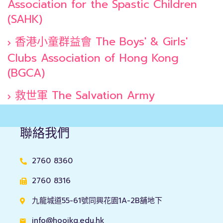
Association for the Spastic Children
(SAHK)
香港小童群益會 The Boys' & Girls'
Clubs Association of Hong Kong
(BGCA)
救世軍 The Salvation Army
聯絡我們
2760 8360
2760 8316
九龍城道55-61號同興花園1A-2B舖地下
info@hooikg.edu.hk