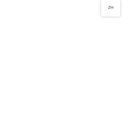
ZH
1A-2B舖
2760 8360
物
新生入學申請
相關連結
聯絡我們