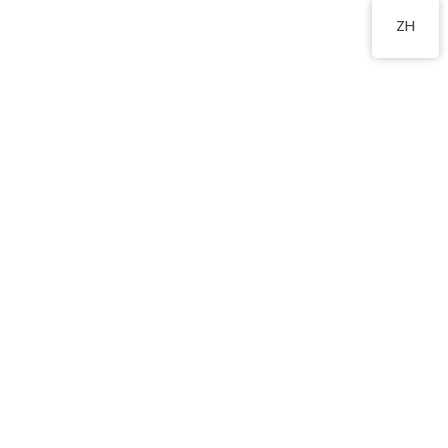
2760 8360
ZH
兩文三語