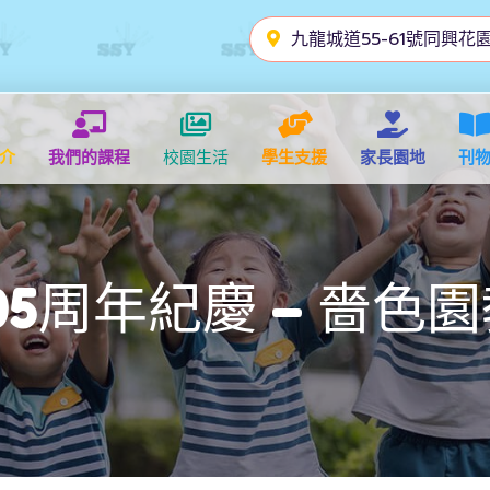
九龍城道55-61號同興花園
介
我們的課程
校園生活
學生支援
家長園地
刊
05周年紀慶 – 嗇色